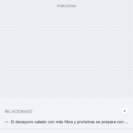
RELACIONADO
El desayuno salado con más fibra y proteínas se prepara con avena y sólo tres ingredientes más en muy poco tiempo
Tres recetas fáciles con copos de avena para preparar un desayuno rico y saludable