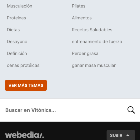
Musculación
Pilates
Proteínas
Alimentos
Dietas
Recetas Saludables
Desayuno
entrenamiento de fuerza
Definición
Perder grasa
cenas protéicas
ganar masa muscular
VER MÁS TEMAS
BUSC
SUBIR