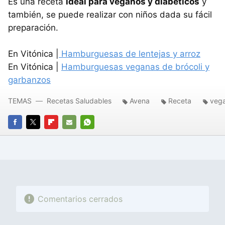
Es una receta
ideal para veganos y diabéticos
y
también, se puede realizar con niños dada su fácil
preparación.
En Vitónica |
Hamburguesas de lentejas y arroz
En Vitónica |
Hamburguesas veganas de brócoli y
garbanzos
TEMAS
Recetas Saludables
Avena
Receta
veg
FACEBOOK
TWITTER
FLIPBOARD
E-
WHATSAPP
MAIL
Comentarios cerrados