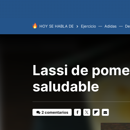
HOY SE HABLA DE
Ejercicio
Adidas
De
Lassi de pome
saludable
2 comentarios
FACEBOOK
TWITTER
FLIPBOARD
E-
MAIL