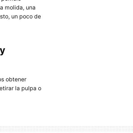
ma molida, una
usto, un poco de
 y
os obtener
etirar la pulpa o