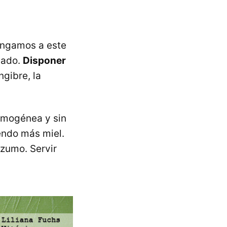
tengamos a este
cuado.
Disponer
ngibre, la
omogénea y sin
endo más miel.
zumo. Servir