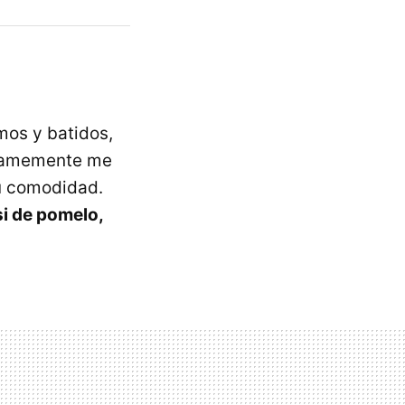
mos y batidos,
timamemente me
su comodidad.
si de pomelo,