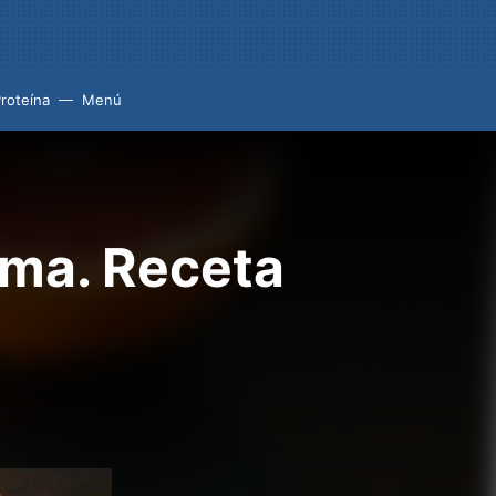
roteína
Menú
uma. Receta