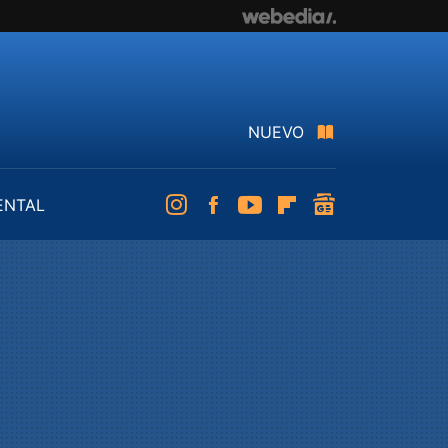
NUEVO
ENTAL
Instagram
Facebook
Youtube
Flipboard
googlenews