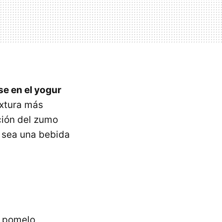
ase en el yogur
extura más
ción del zumo
e sea una bebida
2 pomelo