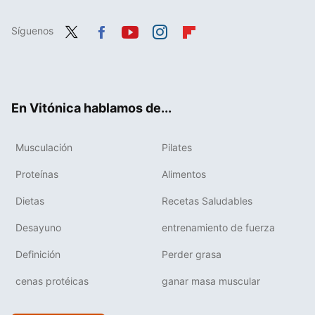
Síguenos
Twit
Fac
You
Inst
Flip
ter
ebo
tub
agr
boa
ok
e
am
rd
En Vitónica hablamos de...
Musculación
Pilates
Proteínas
Alimentos
Dietas
Recetas Saludables
Desayuno
entrenamiento de fuerza
Definición
Perder grasa
cenas protéicas
ganar masa muscular