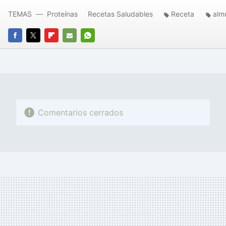
TEMAS
Proteínas
Recetas Saludables
Receta
alm
FACEBOOK
TWITTER
FLIPBOARD
E-
WHATSAPP
MAIL
Comentarios cerrados