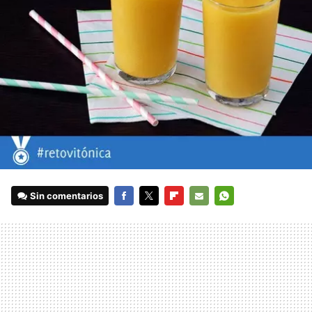
Sin comentarios
FACEBOOK
TWITTER
FLIPBOARD
E-
WHATSAPP
MAIL