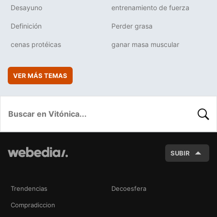
Desayuno
entrenamiento de fuerza
Definición
Perder grasa
cenas protéicas
ganar masa muscular
VER MÁS TEMAS
BUSC
SUBIR
Trendencias
Decoesfera
Compradiccion