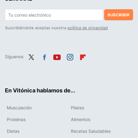
SUSCRIBIR
Suscribiéndote aceptas nuestra
política de privacidad
Síguenos
Twit
Fac
You
Inst
Flip
ter
ebo
tub
agr
boa
ok
e
am
rd
En Vitónica hablamos de...
Musculación
Pilates
Proteínas
Alimentos
Dietas
Recetas Saludables