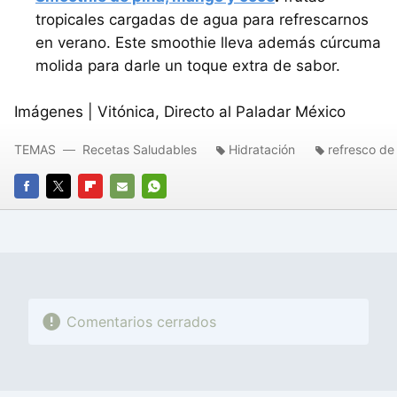
tropicales cargadas de agua para refrescarnos
en verano. Este smoothie lleva además cúrcuma
molida para darle un toque extra de sabor.
Imágenes | Vitónica, Directo al Paladar México
TEMAS
Recetas Saludables
Hidratación
refresco de
FACEBOOK
TWITTER
FLIPBOARD
E-
WHATSAPP
MAIL
Comentarios cerrados