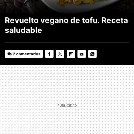
Revuelto vegano de tofu. Receta
saludable
2 comentarios
FACEBOOK
TWITTER
FLIPBOARD
E-
WHATSAPP
MAIL