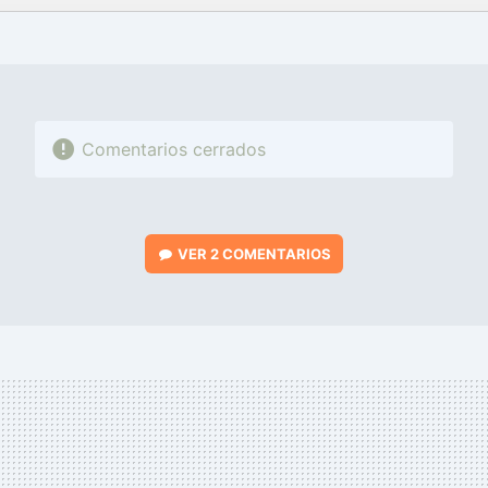
FACEBOOK
TWITTER
FLIPBOARD
E-
WHATSAPP
MAIL
Comentarios cerrados
VER
2 COMENTARIOS