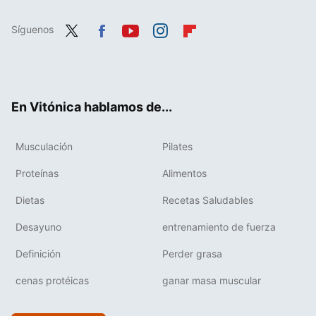
Síguenos
Twit
Fac
You
Inst
Flip
ter
ebo
tub
agr
boa
ok
e
am
rd
En Vitónica hablamos de...
Musculación
Pilates
Proteínas
Alimentos
Dietas
Recetas Saludables
Desayuno
entrenamiento de fuerza
Definición
Perder grasa
cenas protéicas
ganar masa muscular