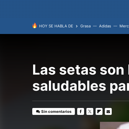
HOY SE HABLA DE
Grasa
Adidas
Merc
Las setas son 
saludables par
Sin comentarios
FACEBOOK
TWITTER
FLIPBOARD
E-
MAIL