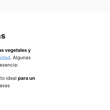
as
as vegetales y
iedad
. Algunas
esencia:
ato ideal
para un
rasas