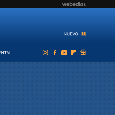
NUEVO
ENTAL
Instagram
Facebook
Youtube
Flipboard
googlenews