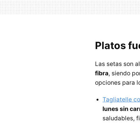
Platos f
Las setas son 
fibra
, siendo p
opciones para l
Tagliatelle c
lunes sin ca
saludables, f