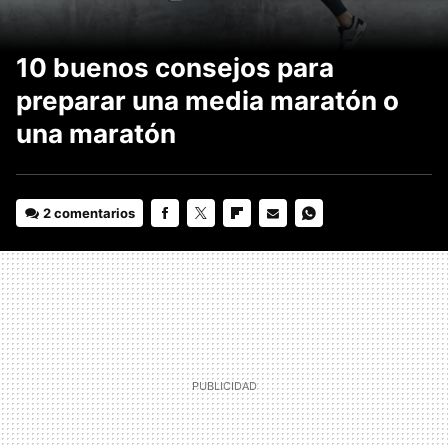
10 buenos consejos para
preparar una media maratón o
una maratón
2 comentarios
FACEBOOK
TWITTER
FLIPBOARD
E-
WHATSAPP
MAIL