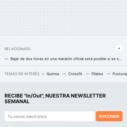
RELACIONADO
Bajar de dos horas en una maratón oficial será posible si se sigue esta estrategia contra el viento
Este es el tiempo en que deberías completar una carrera de 10 kilómetros
TEMAS DE INTERÉS
Quinoa
Crossfit
Pilates
Postura
El mapa definitivo del eclipse del 12 de agosto: consulta aquí la duración y la previsión en cada municipio de España
RECIBE "In/Out", NUESTRA NEWSLETTER
SEMANAL
SUSCRIBIR