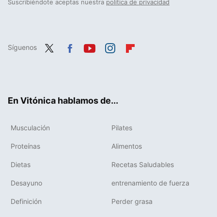
Suscribiéndote aceptas nuestra
política de privacidad
Síguenos
Twit
Fac
You
Inst
Flip
ter
ebo
tub
agr
boa
ok
e
am
rd
En Vitónica hablamos de...
Musculación
Pilates
Proteínas
Alimentos
Dietas
Recetas Saludables
Desayuno
entrenamiento de fuerza
Definición
Perder grasa