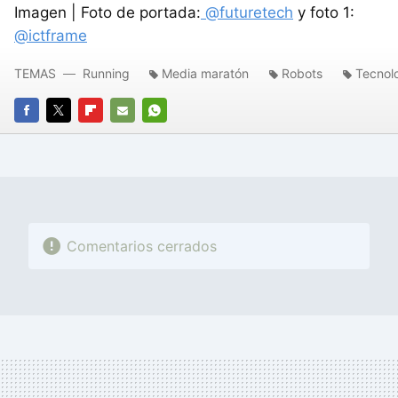
Imagen | Foto de portada:
@futuretech
y foto 1:
@ictframe
TEMAS
Running
Media maratón
Robots
Tecnol
FACEBOOK
TWITTER
FLIPBOARD
E-
WHATSAPP
MAIL
Comentarios cerrados