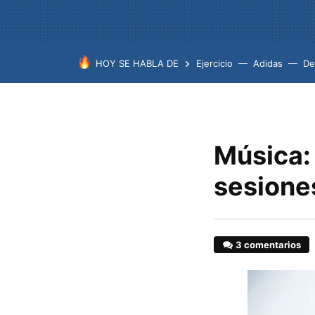
HOY SE HABLA DE
Ejercicio
Adidas
De
Música: 
sesione
3 comentarios