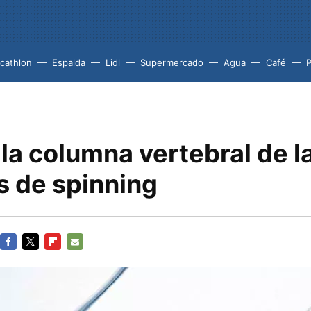
cathlon
Espalda
Lidl
Supermercado
Agua
Café
P
la columna vertebral de l
s de spinning
FACEBOOK
TWITTER
FLIPBOARD
E-
MAIL