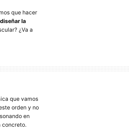
emos que hacer
diseñar la
scular? ¿Va a
sica que vamos
 este orden y no
 sonando en
n concreto.