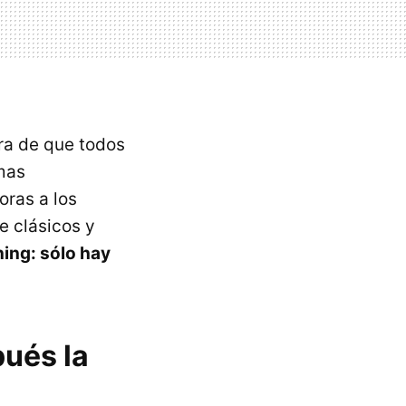
ura de que todos
emas
oras a los
e clásicos y
ning: sólo hay
pués la