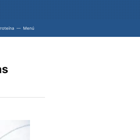
roteína
Menú
as