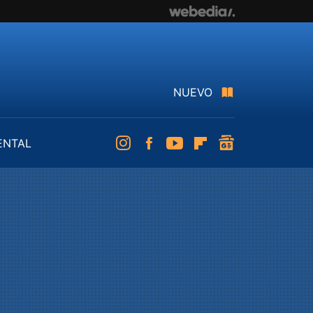
NUEVO
ENTAL
Instagram
Facebook
Youtube
Flipboard
googlenews