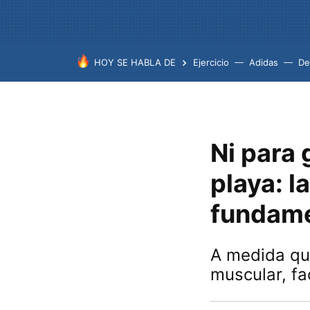
HOY SE HABLA DE
Ejercicio
Adidas
De
Ni para 
playa: l
fundame
A medida qu
muscular, fa