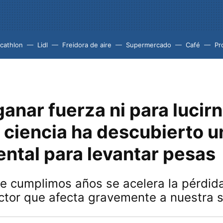
cathlon
Lidl
Freidora de aire
Supermercado
Café
Pr
ganar fuerza ni para lucirn
a ciencia ha descubierto 
ntal para levantar pesas
e cumplimos años se acelera la pérdid
ctor que afecta gravemente a nuestra 