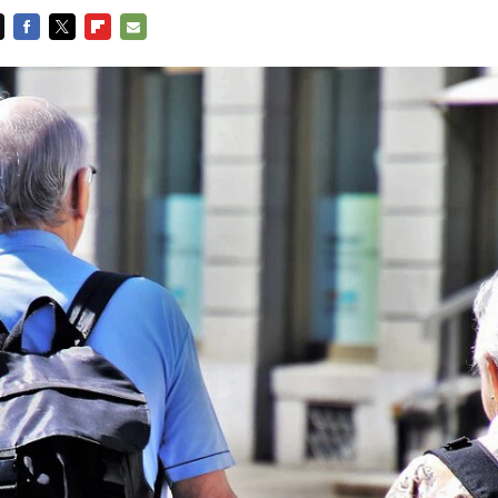
FACEBOOK
TWITTER
FLIPBOARD
E-
MAIL