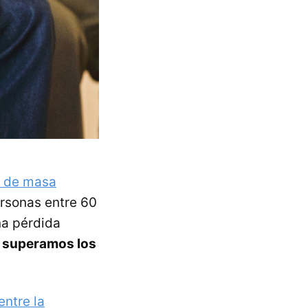
% de masa
ersonas entre 60
na pérdida
 superamos los
entre la