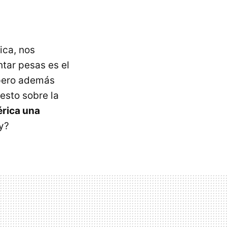
ica, nos
tar pesas es el
 pero además
uesto sobre la
érica una
y?