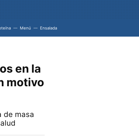
oteína
Menú
Ensalada
os en la
un motivo
a de masa
salud