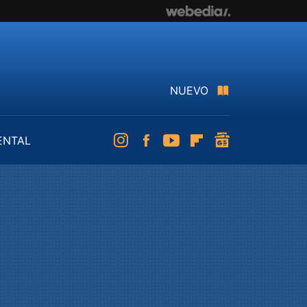
NUEVO
ENTAL
Instagram
Facebook
Youtube
Flipboard
googlenews