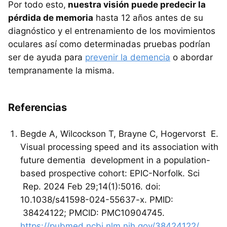
Por todo esto,
nuestra visión puede predecir la
pérdida de memoria
hasta 12 años antes de su
diagnóstico y el entrenamiento de los movimientos
oculares así como determinadas pruebas podrían
ser de ayuda para
prevenir la demencia
o abordar
tempranamente la misma.
Referencias
Begde A, Wilcockson T, Brayne C, Hogervorst E.
Visual processing speed and its association with
future dementia development in a population-
based prospective cohort: EPIC-Norfolk. Sci
Rep. 2024 Feb 29;14(1):5016. doi:
10.1038/s41598-024-55637-x. PMID:
38424122; PMCID: PMC10904745.
https://pubmed.ncbi.nlm.nih.gov/38424122/