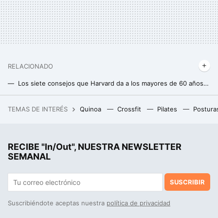
RELACIONADO
Los siete consejos que Harvard da a los mayores de 60 años para mantener la memoria ágil
Científicos descubren los nutrientes clave que están relacionados con un envejecimiento cerebral más lento
TEMAS DE INTERÉS
Quinoa
Crossfit
Pilates
Postura
Carrefour tiene a mitad de precio esta cafetera Dolce Gusto: café rico y rápido con solo pulsar un botón
Un nutricionista da la solución para las mujeres delgadas que tienen barriga
RECIBE "In/Out", NUESTRA NEWSLETTER
Sólo necesitas estas cinco cosas para alcanzar la verdadera alegría de vivir. Los japoneses siempre las respetan y son su secreto de felicidad
SEMANAL
SUSCRIBIR
Suscribiéndote aceptas nuestra
política de privacidad