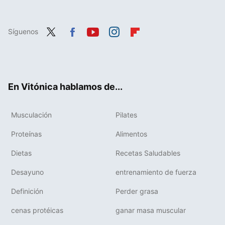
Síguenos
Twit
Fac
You
Inst
Flip
ter
ebo
tub
agr
boa
ok
e
am
rd
En Vitónica hablamos de...
Musculación
Pilates
Proteínas
Alimentos
Dietas
Recetas Saludables
Desayuno
entrenamiento de fuerza
Definición
Perder grasa
cenas protéicas
ganar masa muscular