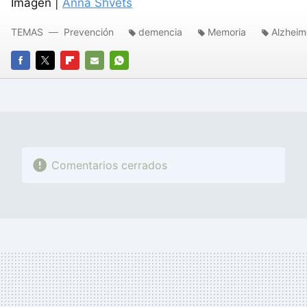
Imagen |
Anna Shvets
TEMAS
Prevención
demencia
Memoria
Alzheim
FACEBOOK
TWITTER
FLIPBOARD
E-
WHATSAPP
MAIL
Comentarios cerrados