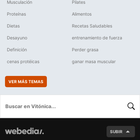
Musculación
Pilates
Proteínas
Alimentos
Dietas
Recetas Saludables
Desayuno
entrenamiento de fuerza
Definición
Perder grasa
cenas protéicas
ganar masa muscular
VER MÁS TEMAS
BUSC
SUBIR