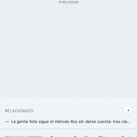
RELACIONADO
La gente feliz sigue el método Kos sin darse cuenta: tres claves para aplicarlo
Cinco formas de comprobar que estás perdiendo peso sin mirar la báscula