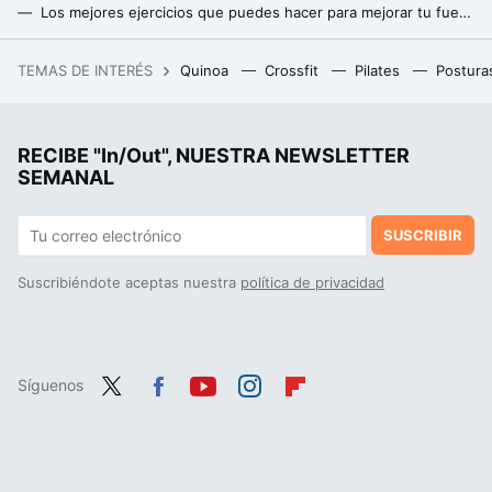
Los mejores ejercicios que puedes hacer para mejorar tu fuerza y rendimiento en el trail running
La carrera que el mismísimo Chema Martínez aconseja disfrutar una vez en la vida
TEMAS DE INTERÉS
Quinoa
Crossfit
Pilates
Postura
Estos son los 13 mejores quesos de Mercadona
Nos hemos tirado toda la vida pensando que salir a correr destrozaba las rodillas: la ciencia acaba de descubrir que estábamos equivocados
RECIBE "In/Out", NUESTRA NEWSLETTER
SEMANAL
SUSCRIBIR
Suscribiéndote aceptas nuestra
política de privacidad
Síguenos
Twit
Fac
You
Inst
Flip
ter
ebo
tub
agr
boa
ok
e
am
rd