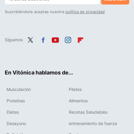
Suscribiéndote aceptas nuestra
política de privacidad
Síguenos
Twit
Fac
You
Inst
Flip
ter
ebo
tub
agr
boa
ok
e
am
rd
En Vitónica hablamos de...
Musculación
Pilates
Proteínas
Alimentos
Dietas
Recetas Saludables
Desayuno
entrenamiento de fuerza