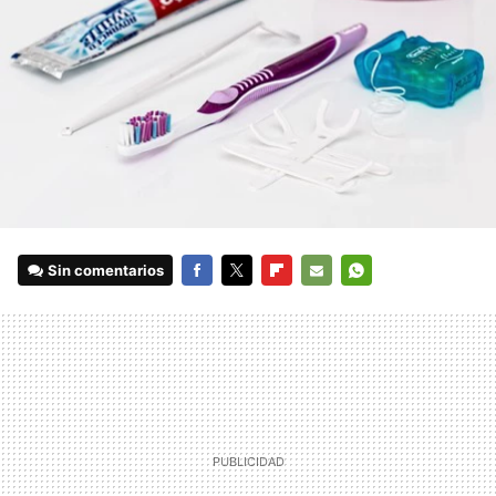
Sin comentarios
FACEBOOK
TWITTER
FLIPBOARD
E-
WHATSAPP
MAIL