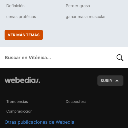
Definición
Perder grasa
cenas protéicas
ganar masa muscular
VER MÁS TEMAS
BUSC
SUBIR
Trendencias
Decoesfera
Compradiccion
Otras publicaciones de Webedia