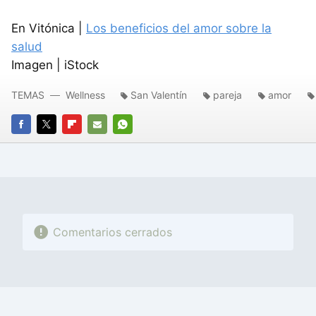
En Vitónica |
Los beneficios del amor sobre la
salud
Imagen | iStock
TEMAS
Wellness
San Valentín
pareja
amor
FACEBOOK
TWITTER
FLIPBOARD
E-
WHATSAPP
MAIL
Comentarios cerrados