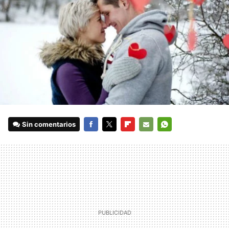
Sin comentarios
FACEBOOK
TWITTER
FLIPBOARD
E-
WHATSAPP
MAIL