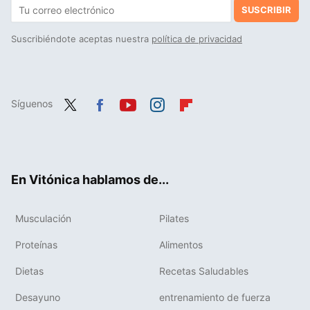
SUSCRIBIR
Suscribiéndote aceptas nuestra
política de privacidad
Síguenos
Twit
Fac
You
Inst
Flip
ter
ebo
tub
agr
boa
ok
e
am
rd
En Vitónica hablamos de...
Musculación
Pilates
Proteínas
Alimentos
Dietas
Recetas Saludables
Desayuno
entrenamiento de fuerza