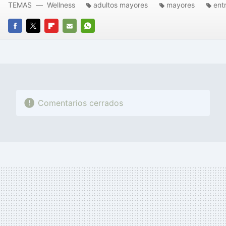
TEMAS
Wellness
adultos mayores
mayores
ent
FACEBOOK
TWITTER
FLIPBOARD
E-
WHATSAPP
MAIL
Comentarios cerrados