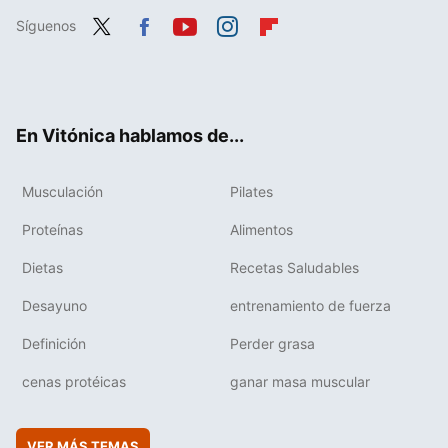
Síguenos
Twit
Fac
You
Inst
Flip
ter
ebo
tub
agr
boa
ok
e
am
rd
En Vitónica hablamos de...
Musculación
Pilates
Proteínas
Alimentos
Dietas
Recetas Saludables
Desayuno
entrenamiento de fuerza
Definición
Perder grasa
cenas protéicas
ganar masa muscular
VER MÁS TEMAS