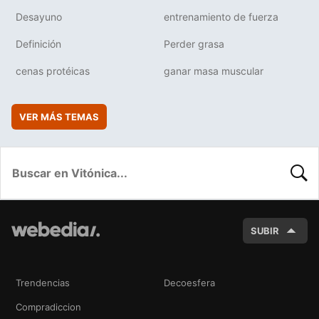
Desayuno
entrenamiento de fuerza
Definición
Perder grasa
cenas protéicas
ganar masa muscular
VER MÁS TEMAS
BUSC
SUBIR
Trendencias
Decoesfera
Compradiccion