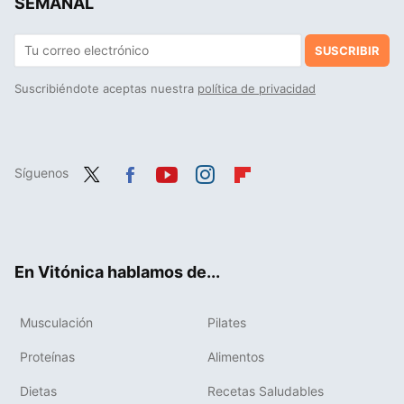
SEMANAL
SUSCRIBIR
Suscribiéndote aceptas nuestra
política de privacidad
Síguenos
Twit
Fac
You
Inst
Flip
ter
ebo
tub
agr
boa
ok
e
am
rd
En Vitónica hablamos de...
Musculación
Pilates
Proteínas
Alimentos
Dietas
Recetas Saludables