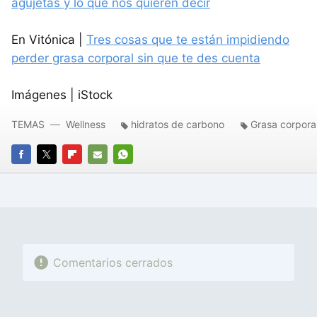
agujetas y lo que nos quieren decir
En Vitónica |
Tres cosas que te están impidiendo
perder grasa corporal sin que te des cuenta
Imágenes | iStock
TEMAS
Wellness
hidratos de carbono
Grasa corpora
FACEBOOK
TWITTER
FLIPBOARD
E-
WHATSAPP
MAIL
Comentarios cerrados