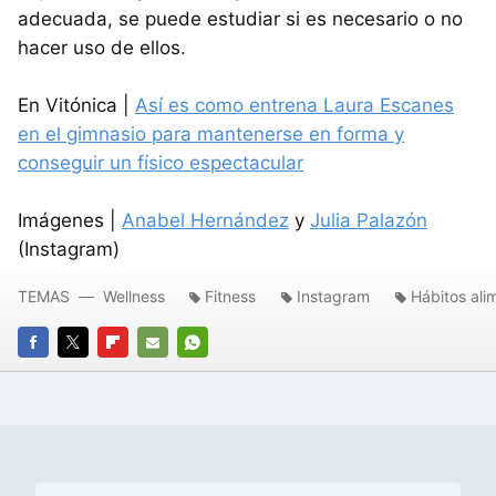
adecuada, se puede estudiar si es necesario o no
hacer uso de ellos.
En Vitónica |
Así es como entrena Laura Escanes
en el gimnasio para mantenerse en forma y
conseguir un físico espectacular
Imágenes |
Anabel Hernández
y
Julia Palazón
(Instagram)
TEMAS
Wellness
Fitness
Instagram
Hábitos ali
FACEBOOK
TWITTER
FLIPBOARD
E-
WHATSAPP
MAIL