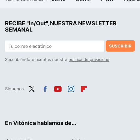
La debacle demográfica en Europa, expuesta en este mapa con un invitado engañoso: Mónaco
El inesperado vínculo entre la calidad del semen y la longevidad que puede determinar si vivirás más o menos
RECIBE "In/Out", NUESTRA NEWSLETTER
La costura es el nuevo "mindfulness": un estudio ha encontrado el sorprendente beneficio para tu cerebro de pasar tiempo cosiendo
SEMANAL
SUSCRIBIR
Suscribiéndote aceptas nuestra
política de privacidad
Síguenos
Twit
Fac
You
Inst
Flip
ter
ebo
tub
agr
boa
ok
e
am
rd
En Vitónica hablamos de...