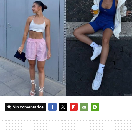
Sin comentarios
FACEBOOK
TWITTER
FLIPBOARD
E-
WHATSAPP
MAIL