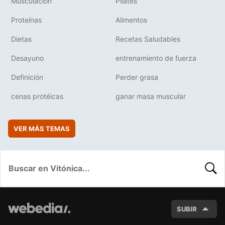
Musculación
Pilates
Proteínas
Alimentos
Dietas
Recetas Saludables
Desayuno
entrenamiento de fuerza
Definición
Perder grasa
cenas protéicas
ganar masa muscular
VER MÁS TEMAS
BUSC
SUBIR