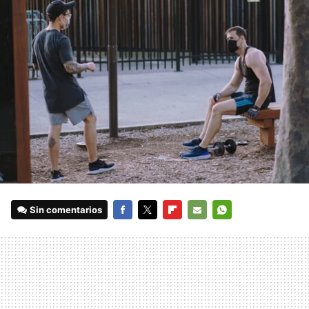
Sin comentarios
FACEBOOK
TWITTER
FLIPBOARD
E-
WHATSAPP
MAIL