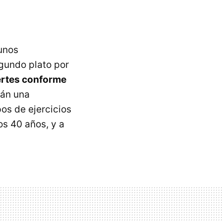
unos
gundo plato por
ertes conforme
rán una
os de ejercicios
s 40 años, y a