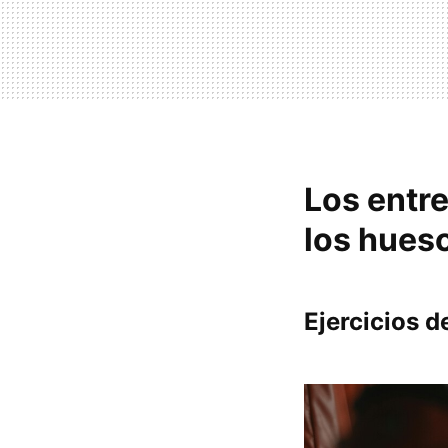
Los entr
los hues
Ejercicios d