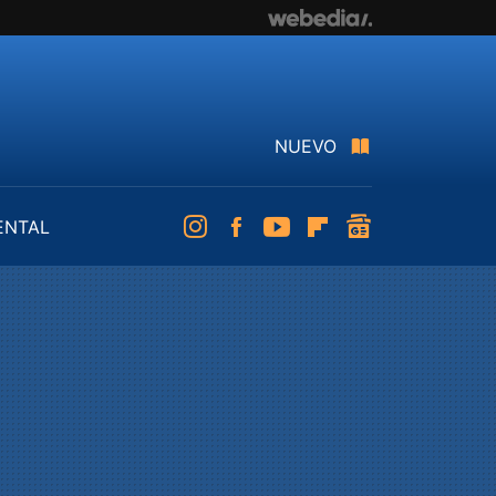
NUEVO
ENTAL
Instagram
Facebook
Youtube
Flipboard
googlenews