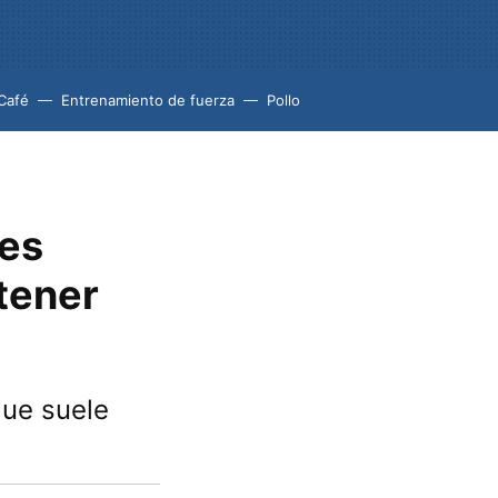
Café
Entrenamiento de fuerza
Pollo
res
tener
que suele