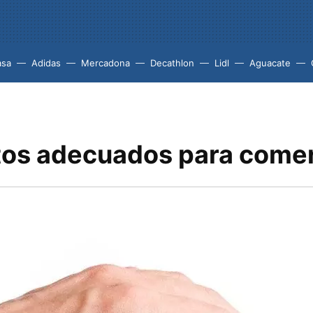
asa
Adidas
Mercadona
Decathlon
Lidl
Aguacate
s adecuados para comer