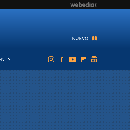
NUEVO
ENTAL
Instagram
Facebook
Youtube
Flipboard
googlenews