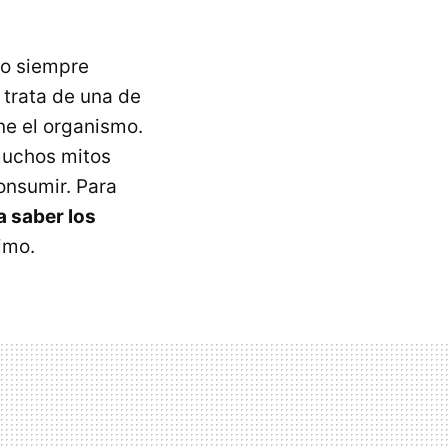
lo siempre
 trata de una de
ene el organismo.
 muchos mitos
nsumir. Para
a saber los
imo.