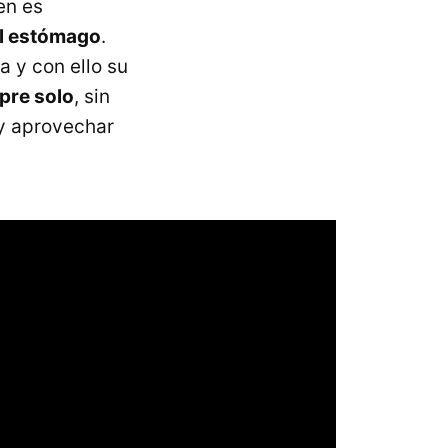
en es
el estómago
.
a y con ello su
pre solo
, sin
 y aprovechar