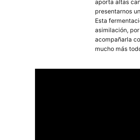
aporta altas can
presentarnos u
Esta fermentació
asimilación, por
acompañarla con
mucho más todos