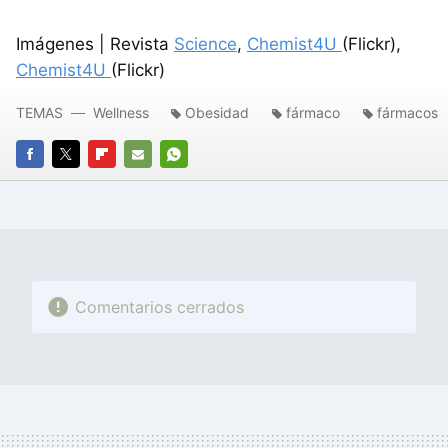
Imágenes | Revista
Science
,
Chemist4U
(Flickr),
Chemist4U
(Flickr)
TEMAS
Wellness
Obesidad
fármaco
fármacos
FACEBOOK
TWITTER
FLIPBOARD
E-
WHATSAPP
MAIL
Comentarios cerrados