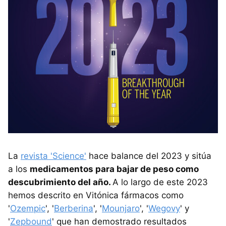
La
revista 'Science'
hace balance del 2023 y sitúa
a los
medicamentos para bajar de peso como
descubrimiento del año.
A lo largo de este 2023
hemos descrito en Vitónica fármacos como
'
Ozempic
', '
Berberina
', '
Mounjaro
', '
Wegovy
' y
'
Zepbound
' que han demostrado resultados