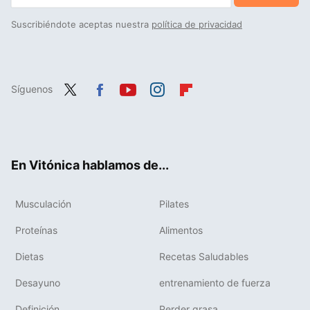
Suscribiéndote aceptas nuestra
política de privacidad
Síguenos
Twit
Fac
You
Inst
Flip
ter
ebo
tub
agr
boa
ok
e
am
rd
En Vitónica hablamos de...
Musculación
Pilates
Proteínas
Alimentos
Dietas
Recetas Saludables
Desayuno
entrenamiento de fuerza
Definición
Perder grasa