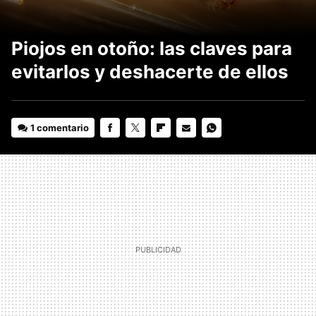
Piojos en otoño: las claves para
evitarlos y deshacerte de ellos
1 comentario
FACEBOOK
TWITTER
FLIPBOARD
E-
WHATSAPP
MAIL