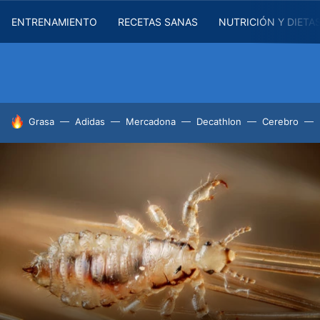
ENTRENAMIENTO
RECETAS SANAS
NUTRICIÓN Y DIETA
HOY SE HABLA DE
Grasa
Adidas
Mercadona
Decathlon
Cerebro