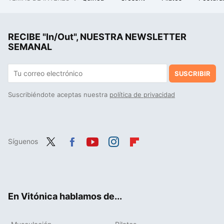
Tenemos un problema con el futuro del cemento y con el exceso de plástico. A alguien se le ha ocurrido lo más obvio
El inesperado vínculo entre la calidad del semen y la longevidad que puede determinar si vivirás más o menos
RECIBE "In/Out", NUESTRA NEWSLETTER
La costura es el nuevo "mindfulness": un estudio ha encontrado el sorprendente beneficio para tu cerebro de pasar tiempo cosiendo
SEMANAL
SUSCRIBIR
Suscribiéndote aceptas nuestra
política de privacidad
Síguenos
Twit
Fac
You
Inst
Flip
ter
ebo
tub
agr
boa
ok
e
am
rd
En Vitónica hablamos de...