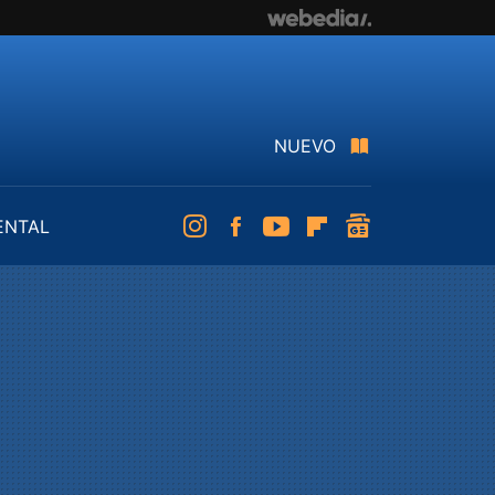
NUEVO
ENTAL
Instagram
Facebook
Youtube
Flipboard
googlenews