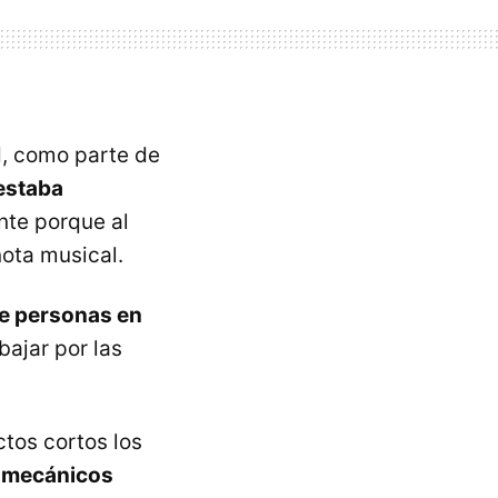
d, como parte de
 estaba
te porque al
ota musical.
de personas en
bajar por las
tos cortos los
s mecánicos