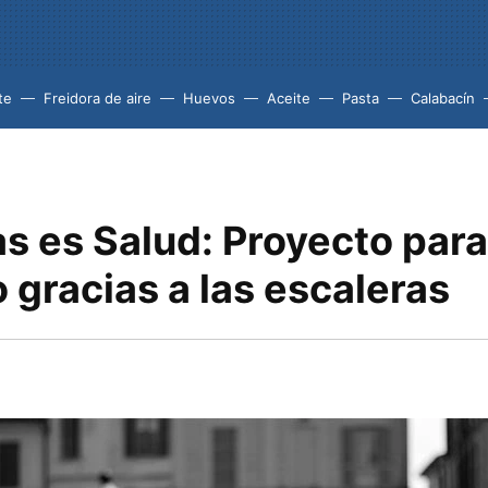
te
Freidora de aire
Huevos
Aceite
Pasta
Calabacín
s es Salud: Proyecto par
o gracias a las escaleras