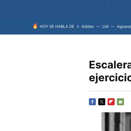
HOY SE HABLA DE
Adidas
Lidl
Aguaca
Escalera
ejercici
FACEBOOK
TWITTER
FLIPBOARD
E-
MAIL