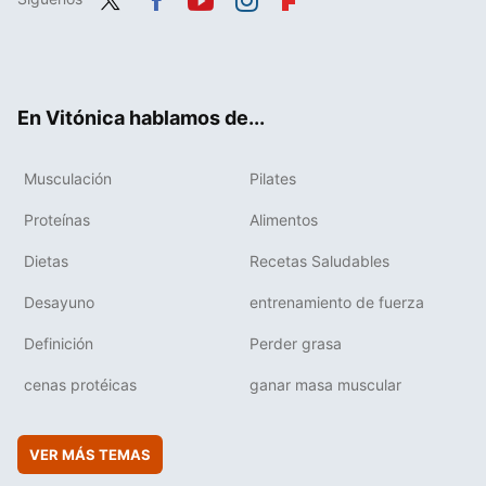
Twit
Fac
You
Inst
Flip
ter
ebo
tub
agr
boa
ok
e
am
rd
En Vitónica hablamos de...
Musculación
Pilates
Proteínas
Alimentos
Dietas
Recetas Saludables
Desayuno
entrenamiento de fuerza
Definición
Perder grasa
cenas protéicas
ganar masa muscular
VER MÁS TEMAS