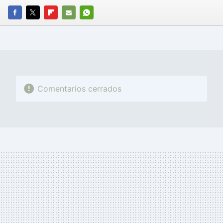
FACEBOOK
TWITTER
FLIPBOARD
E-
WHATSAPP
MAIL
Comentarios cerrados