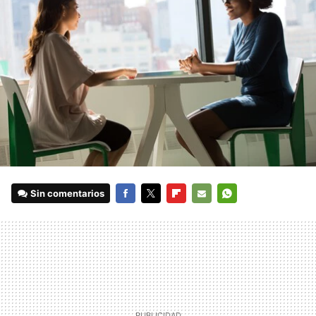
Sin comentarios
FACEBOOK
TWITTER
FLIPBOARD
E-
WHATSAPP
MAIL