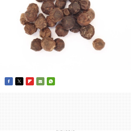
FACEBOOK
TWITTER
FLIPBOARD
E-
WHATSAPP
MAIL