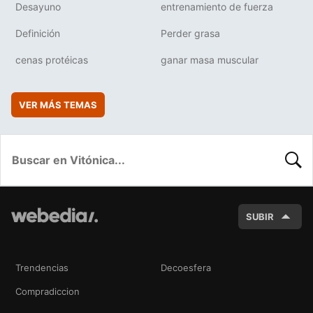
Desayuno
entrenamiento de fuerza
Definición
Perder grasa
cenas protéicas
ganar masa muscular
VER MÁS TEMAS
BUSC
SUBIR
Trendencias
Decoesfera
Compradiccion