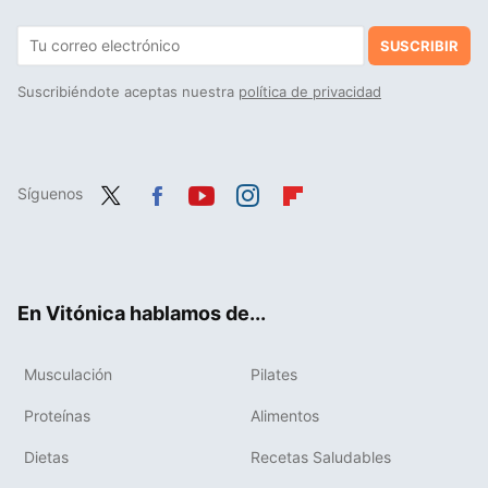
SUSCRIBIR
Suscribiéndote aceptas nuestra
política de privacidad
Síguenos
Twit
Fac
You
Inst
Flip
ter
ebo
tub
agr
boa
ok
e
am
rd
En Vitónica hablamos de...
Musculación
Pilates
Proteínas
Alimentos
Dietas
Recetas Saludables