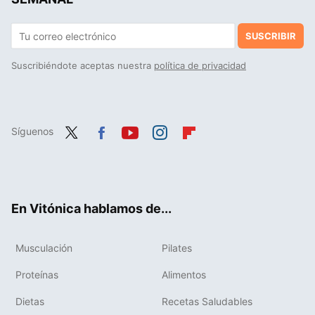
SUSCRIBIR
Suscribiéndote aceptas nuestra
política de privacidad
Síguenos
Twit
Fac
You
Inst
Flip
ter
ebo
tub
agr
boa
ok
e
am
rd
En Vitónica hablamos de...
Musculación
Pilates
Proteínas
Alimentos
Dietas
Recetas Saludables