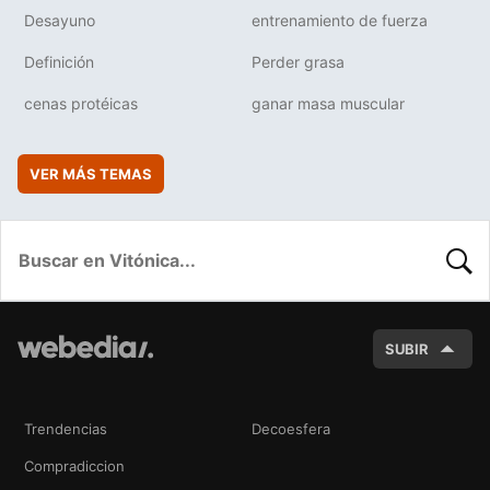
Desayuno
entrenamiento de fuerza
Definición
Perder grasa
cenas protéicas
ganar masa muscular
VER MÁS TEMAS
BUSC
SUBIR
Trendencias
Decoesfera
Compradiccion