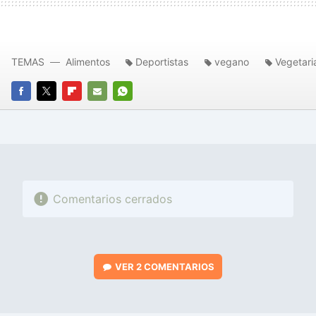
TEMAS
Alimentos
Deportistas
vegano
Vegetari
FACEBOOK
TWITTER
FLIPBOARD
E-
WHATSAPP
MAIL
Comentarios cerrados
VER
2 COMENTARIOS