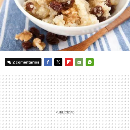
2 comentarios
FACEBOOK
TWITTER
FLIPBOARD
E-
WHATSAPP
MAIL