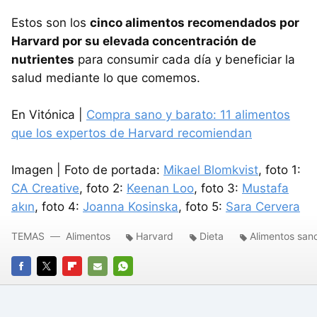
Estos son los
cinco alimentos recomendados por
Harvard por su elevada concentración de
nutrientes
para consumir cada día y beneficiar la
salud mediante lo que comemos.
En Vitónica |
Compra sano y barato: 11 alimentos
que los expertos de Harvard recomiendan
Imagen | Foto de portada:
Mikael Blomkvist
, foto 1:
CA Creative
, foto 2:
Keenan Loo
, foto 3:
Mustafa
akın
, foto 4:
Joanna Kosinska
, foto 5:
Sara Cervera
TEMAS
Alimentos
Harvard
Dieta
Alimentos san
FACEBOOK
TWITTER
FLIPBOARD
E-
WHATSAPP
MAIL