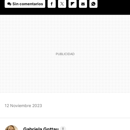
Sin comentarios
FACEBOOK
TWITTER
FLIPBOARD
E-
WHATSAPP
MAIL
12 Noviembre 2023
Gabriela Gottau