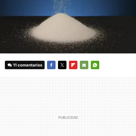
11 comentarios
FACEBOOK
TWITTER
FLIPBOARD
E-
WHATSAPP
MAIL