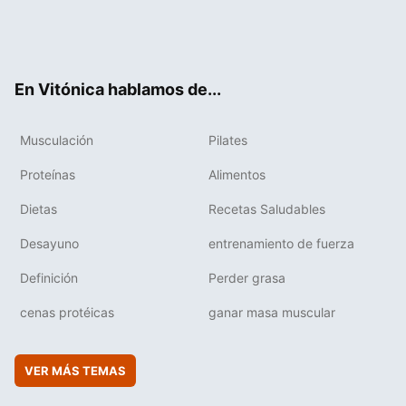
Twit
Fac
You
Inst
Flip
ter
ebo
tub
agr
boa
ok
e
am
rd
En Vitónica hablamos de...
Musculación
Pilates
Proteínas
Alimentos
Dietas
Recetas Saludables
Desayuno
entrenamiento de fuerza
Definición
Perder grasa
cenas protéicas
ganar masa muscular
VER MÁS TEMAS