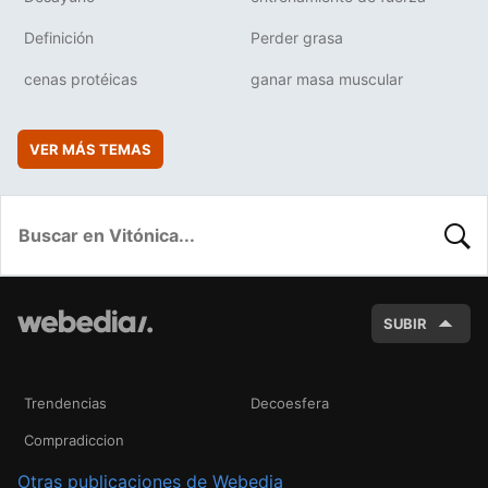
Definición
Perder grasa
cenas protéicas
ganar masa muscular
VER MÁS TEMAS
BUSC
SUBIR
Trendencias
Decoesfera
Compradiccion
Otras publicaciones de Webedia