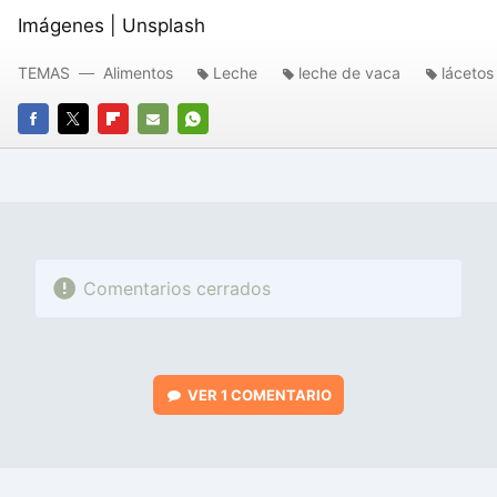
Imágenes | Unsplash
TEMAS
Alimentos
Leche
leche de vaca
lácetos
FACEBOOK
TWITTER
FLIPBOARD
E-
WHATSAPP
MAIL
Comentarios cerrados
VER
1 COMENTARIO