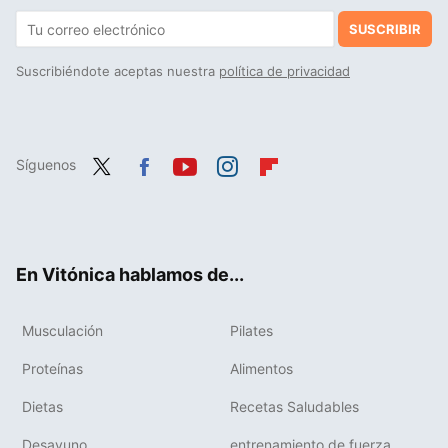
SUSCRIBIR
Suscribiéndote aceptas nuestra
política de privacidad
Síguenos
Twit
Fac
You
Inst
Flip
ter
ebo
tub
agr
boa
ok
e
am
rd
En Vitónica hablamos de...
Musculación
Pilates
Proteínas
Alimentos
Dietas
Recetas Saludables
Desayuno
entrenamiento de fuerza