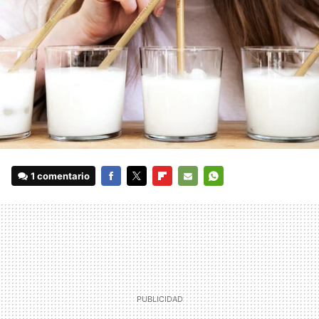
1 comentario
FACEBOOK
TWITTER
FLIPBOARD
E-
WHATSAPP
MAIL