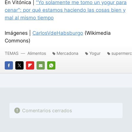
En Vitónica |
"Yo solamente me tomo un yogur para
cenar": por qué estamos haciendo las cosas bien y
mal al mismo tiempo
Imágenes |
CarlosVdeHabsburgo
(Wikimedia
Commons)
TEMAS
Alimentos
Mercadona
Yogur
supermer
FACEBOOK
TWITTER
FLIPBOARD
E-
WHATSAPP
MAIL
Comentarios cerrados