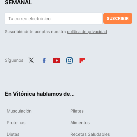
SEMANAL
SUSCRIBIR
Suscribiéndote aceptas nuestra
política de privacidad
Síguenos
Twit
Fac
You
Inst
Flip
ter
ebo
tub
agr
boa
ok
e
am
rd
En Vitónica hablamos de...
Musculación
Pilates
Proteínas
Alimentos
Dietas
Recetas Saludables