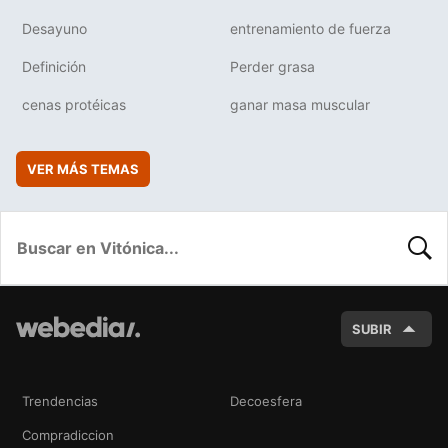
Desayuno
entrenamiento de fuerza
Definición
Perder grasa
cenas protéicas
ganar masa muscular
VER MÁS TEMAS
BUSC
SUBIR
Trendencias
Decoesfera
Compradiccion