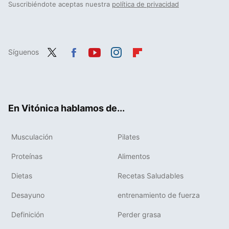
Suscribiéndote aceptas nuestra
política de privacidad
Síguenos
Twit
Fac
You
Inst
Flip
ter
ebo
tub
agr
boa
ok
e
am
rd
En Vitónica hablamos de...
Musculación
Pilates
Proteínas
Alimentos
Dietas
Recetas Saludables
Desayuno
entrenamiento de fuerza
Definición
Perder grasa