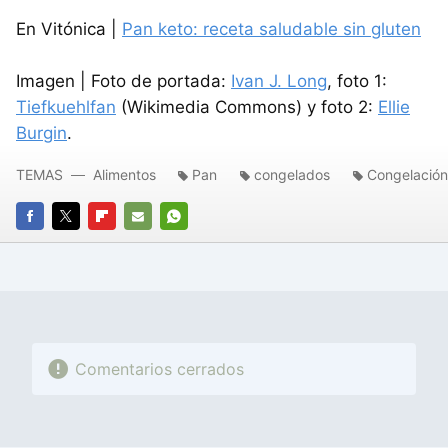
En Vitónica |
Pan keto: receta saludable sin gluten
Imagen | Foto de portada:
Ivan J. Long
, foto 1:
Tiefkuehlfan
(Wikimedia Commons) y foto 2:
Ellie
Burgin
.
TEMAS
Alimentos
Pan
congelados
Congelación
FACEBOOK
TWITTER
FLIPBOARD
E-
WHATSAPP
MAIL
Comentarios cerrados