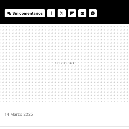
Sin comentarios
FACEBOOK
TWITTER
FLIPBOARD
E-
WHATSAPP
MAIL
14 Marzo 2025