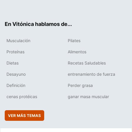
Twit
Fac
You
Inst
Flip
ter
ebo
tub
agr
boa
ok
e
am
rd
En Vitónica hablamos de...
Musculación
Pilates
Proteínas
Alimentos
Dietas
Recetas Saludables
Desayuno
entrenamiento de fuerza
Definición
Perder grasa
cenas protéicas
ganar masa muscular
VER MÁS TEMAS