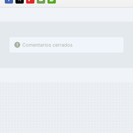
FACEBOOK
TWITTER
FLIPBOARD
E-
WHATSAPP
MAIL
Comentarios cerrados