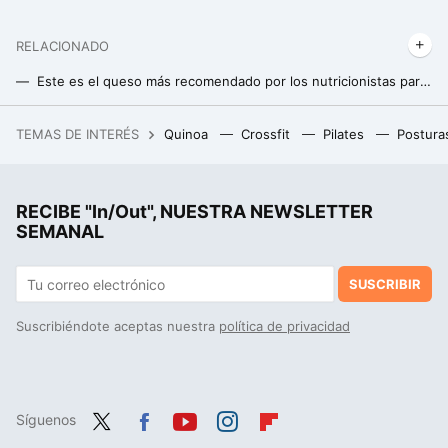
RELACIONADO
Este es el queso más recomendado por los nutricionistas para perder peso
Esta es la mejor forma de consumir fruta si quieres perder peso
TEMAS DE INTERÉS
Quinoa
Crossfit
Pilates
Postura
Este especiero que no necesita taladros fue la solución para ordenar desde el romero hasta el tomillo
RECIBE "In/Out", NUESTRA NEWSLETTER
SEMANAL
SUSCRIBIR
Suscribiéndote aceptas nuestra
política de privacidad
Síguenos