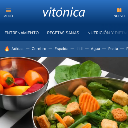
MENÚ
NUEVO
ENTRENAMIENTO
RECETAS SANAS
NUTRICIÓN Y DIETA
HOY SE HABLA DE
Adidas
Cerebro
Espalda
Lidl
Agua
Pasta