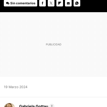
Sin comentarios
FACEBOOK
TWITTER
FLIPBOARD
E-
WHATSAPP
MAIL
19 Marzo 2024
Gabriela Gottau