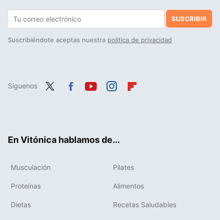
SUSCRIBIR
Suscribiéndote aceptas nuestra
política de privacidad
Síguenos
Twit
Fac
You
Inst
Flip
ter
ebo
tub
agr
boa
ok
e
am
rd
En Vitónica hablamos de...
Musculación
Pilates
Proteínas
Alimentos
Dietas
Recetas Saludables