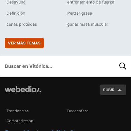
Desayuno
entrenamiento de fuerza
Definición
Perder grasa
cenas protéicas
ganar masa muscular
VER MÁS TEMAS
BUSC
SUBIR
Trendencias
Decoesfera
Compradiccion