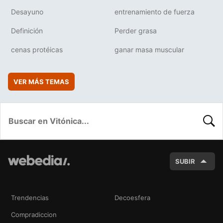
Desayuno
entrenamiento de fuerza
Definición
Perder grasa
cenas protéicas
ganar masa muscular
VER MÁS TEMAS
BUSC
SUBIR
Trendencias
Decoesfera
Compradiccion