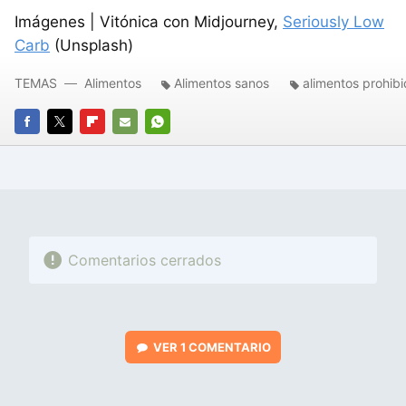
Imágenes | Vitónica con Midjourney,
Seriously Low
Carb
(Unsplash)
TEMAS
Alimentos
Alimentos sanos
alimentos prohib
FACEBOOK
TWITTER
FLIPBOARD
E-
WHATSAPP
MAIL
Comentarios cerrados
VER
1 COMENTARIO