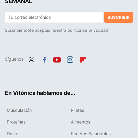
SEMANAL
SUSCRIBIR
Suscribiéndote aceptas nuestra
política de privacidad
Síguenos
Twit
Fac
You
Inst
Flip
ter
ebo
tub
agr
boa
ok
e
am
rd
En Vitónica hablamos de...
Musculación
Pilates
Proteínas
Alimentos
Dietas
Recetas Saludables