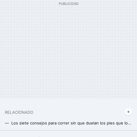
RELACIONADO
Los siete consejos para correr sin que duelan los pies que los expertos de Harvard recomiendan
Qué carrito de bebé para runners comprar: consejos y modelos para correr con tu hijo