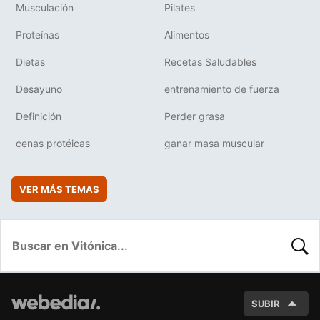
Musculación
Pilates
Proteínas
Alimentos
Dietas
Recetas Saludables
Desayuno
entrenamiento de fuerza
Definición
Perder grasa
cenas protéicas
ganar masa muscular
VER MÁS TEMAS
BUSC
SUBIR