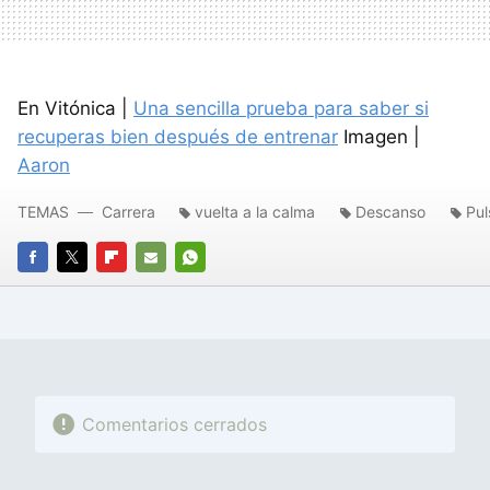
En Vitónica |
Una sencilla prueba para saber si
recuperas bien después de entrenar
Imagen |
Aaron
TEMAS
Carrera
vuelta a la calma
Descanso
Pul
FACEBOOK
TWITTER
FLIPBOARD
E-
WHATSAPP
MAIL
Comentarios cerrados