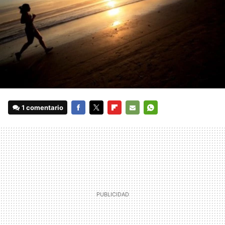
1 comentario
FACEBOOK
TWITTER
FLIPBOARD
E-
WHATSAPP
MAIL