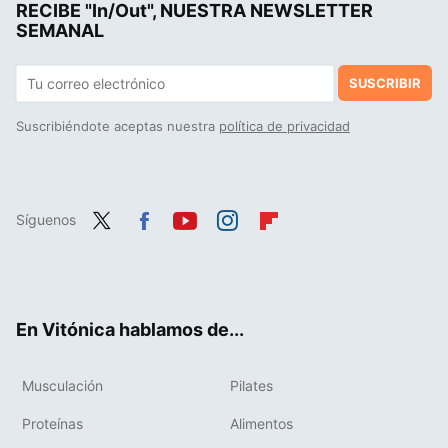
RECIBE "In/Out", NUESTRA NEWSLETTER
Muchos creen que perder grasa y ganar músculo a la vez es imposible: están equivocados
SEMANAL
SUSCRIBIR
Suscribiéndote aceptas nuestra
política de privacidad
Síguenos
Twit
Fac
You
Inst
Flip
ter
ebo
tub
agr
boa
ok
e
am
rd
En Vitónica hablamos de...
Musculación
Pilates
Proteínas
Alimentos