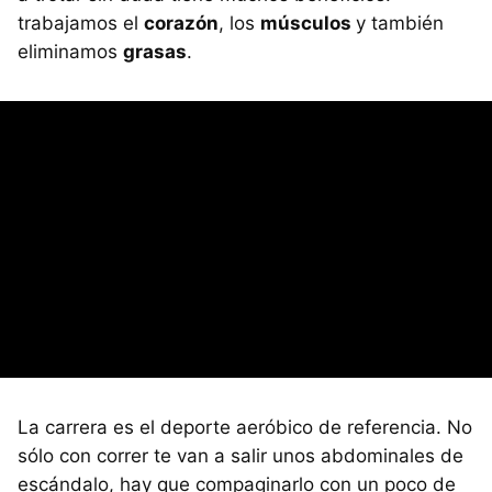
trabajamos el
corazón
, los
músculos
y también
eliminamos
grasas
.
La carrera es el deporte aeróbico de referencia. No
sólo con correr te van a salir unos abdominales de
escándalo, hay que compaginarlo con un poco de