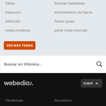
Dietas
Recetas Saludables
Desayuno
entrenamiento de fuerza
Definición
Perder grasa
cenas protéicas
ganar masa muscular
VER MÁS TEMAS
BUSC
SUBIR
Trendencias
Decoesfera