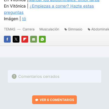
En Vitónica |
¿Empiezas a correr? Hazte estas
preguntas
Imágen |
tö
TEMAS
Carrera
Musculación
Gimnasio
Abdominal
FACEBOOK
TWITTER
FLIPBOARD
E-
WHATSAPP
MAIL
Comentarios cerrados
VER
6 COMENTARIOS