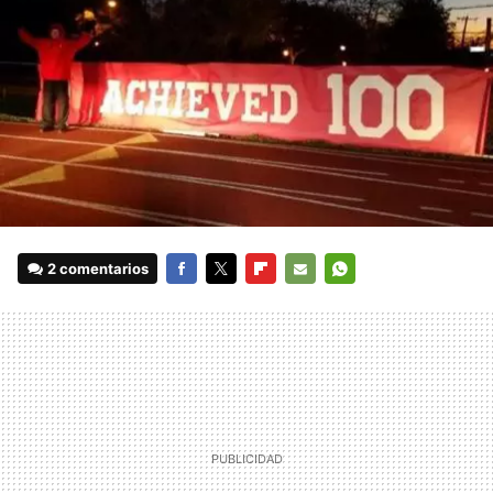
2 comentarios
FACEBOOK
TWITTER
FLIPBOARD
E-
WHATSAPP
MAIL