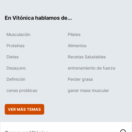
ter
ebo
tub
agr
boa
ok
e
am
rd
En Vitónica hablamos de...
Musculación
Pilates
Proteínas
Alimentos
Dietas
Recetas Saludables
Desayuno
entrenamiento de fuerza
Definición
Perder grasa
cenas protéicas
ganar masa muscular
VER MÁS TEMAS