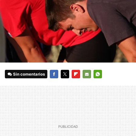
Sin comentarios
FACEBOOK
TWITTER
FLIPBOARD
E-
WHATSAPP
MAIL