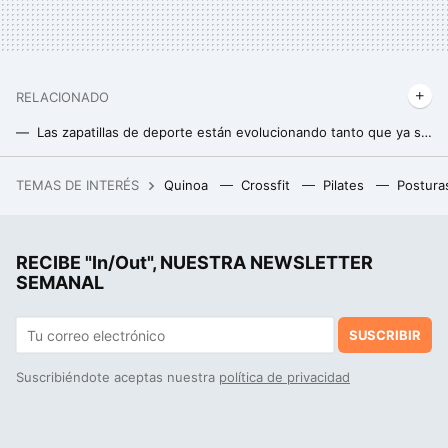
RELACIONADO
Las zapatillas de deporte están evolucionando tanto que ya se acercan al dopaje según el último estudio científico
La carrera de obstáculos más difícil del mundo que ha diseñado la excampeona del mundo
TEMAS DE INTERÉS
Quinoa
Crossfit
Pilates
Postura
Ni torrijas, ni yemas: el mejor postre de Ávila para Semana Santa son estos panecillos que poca gente conoce
Los cuatro grandes errores que mucha gente comete al correr en cinta, según los expertos en medicina deportiva
RECIBE "In/Out", NUESTRA NEWSLETTER
SEMANAL
SUSCRIBIR
Suscribiéndote aceptas nuestra
política de privacidad