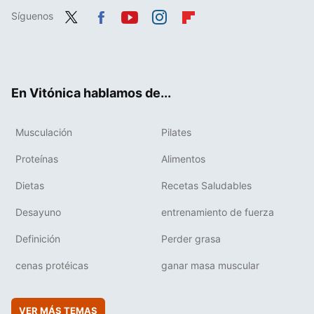
Síguenos
Twit
Fac
You
Inst
Flip
ter
ebo
tub
agr
boa
ok
e
am
rd
En Vitónica hablamos de...
Musculación
Pilates
Proteínas
Alimentos
Dietas
Recetas Saludables
Desayuno
entrenamiento de fuerza
Definición
Perder grasa
cenas protéicas
ganar masa muscular
VER MÁS TEMAS