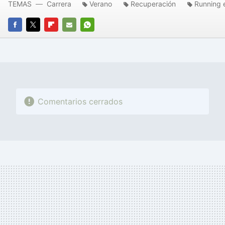
TEMAS
Carrera
Verano
Recuperación
Running 
FACEBOOK
TWITTER
FLIPBOARD
E-
WHATSAPP
MAIL
Comentarios cerrados