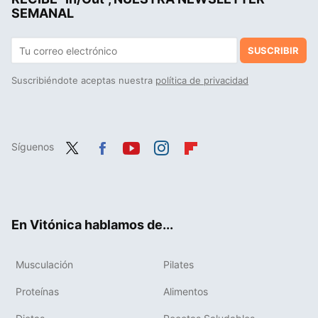
SEMANAL
SUSCRIBIR
Suscribiéndote aceptas nuestra
política de privacidad
Síguenos
Twit
Fac
You
Inst
Flip
ter
ebo
tub
agr
boa
ok
e
am
rd
En Vitónica hablamos de...
Musculación
Pilates
Proteínas
Alimentos