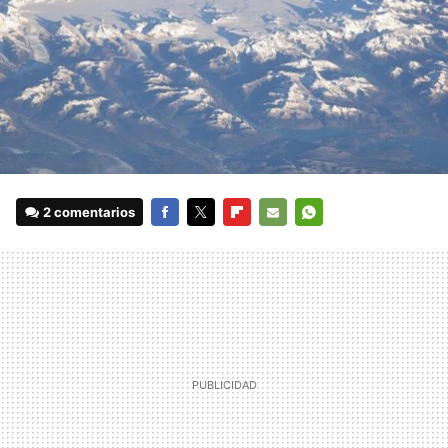
2 comentarios
FACEBOOK
TWITTER
FLIPBOARD
E-
WHATSAPP
MAIL