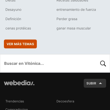
Dietas
Recetas Saludables
Desayuno
entrenamiento de fuerza
Definición
Perder grasa
cenas protéicas
ganar masa muscular
VER MÁS TEMAS
BUSC
SUBIR
Trendencias
Decoesfera
Compradiccion