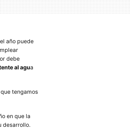
del año puede
emplear
tor debe
tente al agu
a
a que tengamos
ño en que la
 desarrollo.