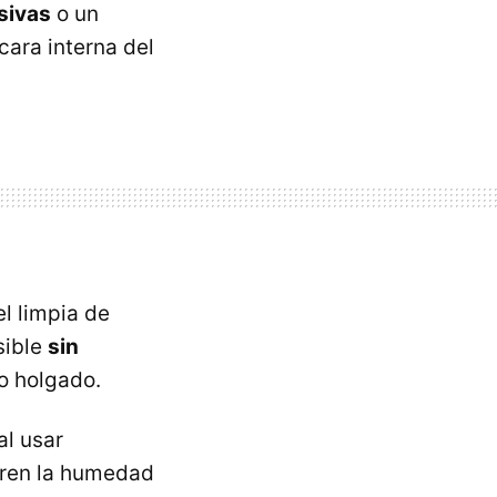
sivas
o un
 cara interna del
el limpia de
sible
sin
o holgado.
al usar
tren la humedad