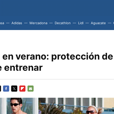
asa
Adidas
Mercadona
Decathlon
Lidl
Aguacate
en verano: protección de 
e entrenar
FACEBOOK
TWITTER
FLIPBOARD
E-
MAIL