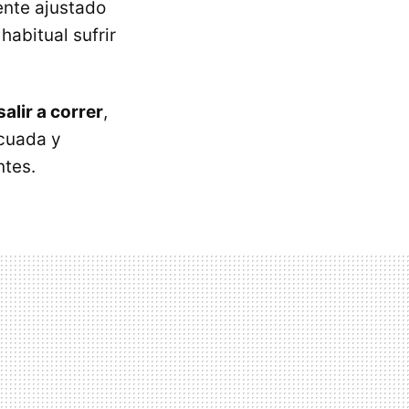
ente ajustado
habitual sufrir
salir a correr
,
ecuada y
ntes.