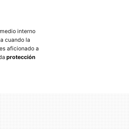
 medio interno
da cuando la
res aficionado a
da
protección