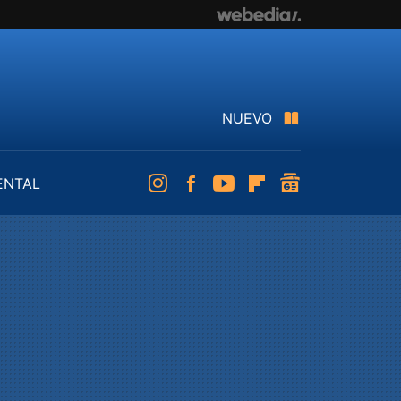
NUEVO
ENTAL
Instagram
Facebook
Youtube
Flipboard
googlenews