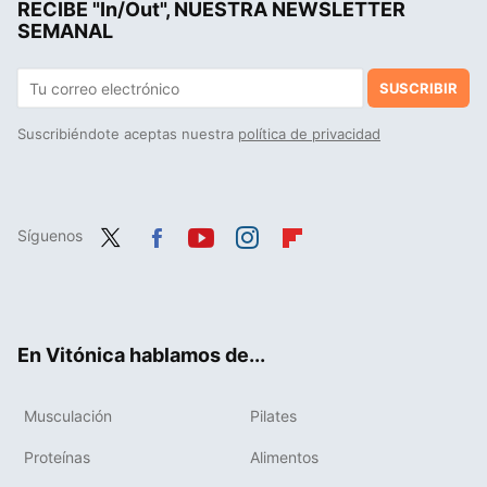
RECIBE "In/Out", NUESTRA NEWSLETTER
SEMANAL
SUSCRIBIR
Suscribiéndote aceptas nuestra
política de privacidad
Síguenos
Twit
Fac
You
Inst
Flip
ter
ebo
tub
agr
boa
ok
e
am
rd
En Vitónica hablamos de...
Musculación
Pilates
Proteínas
Alimentos