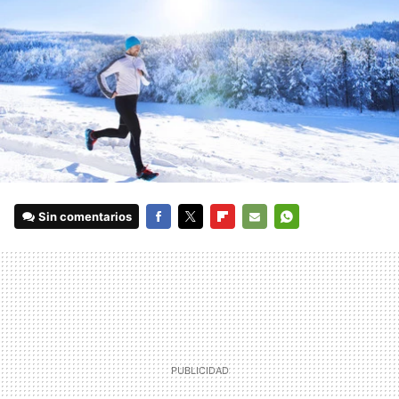
Sin comentarios
FACEBOOK
TWITTER
FLIPBOARD
E-
WHATSAPP
MAIL