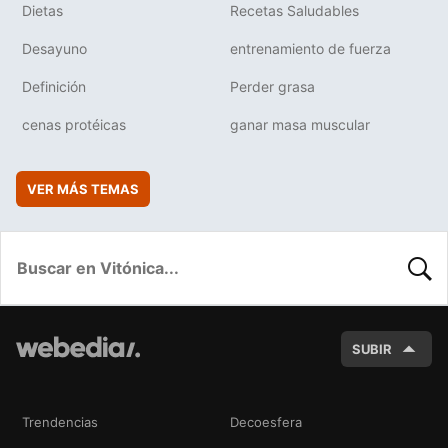
Dietas
Recetas Saludables
Desayuno
entrenamiento de fuerza
Definición
Perder grasa
cenas protéicas
ganar masa muscular
VER MÁS TEMAS
BUSC
SUBIR
Trendencias
Decoesfera