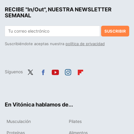
RECIBE "In/Out", NUESTRA NEWSLETTER
Belén Candau, nutricionista defensora de un mayor consumo de legumbres: "comer de forma equilibrada no significa sacrificar el sabor ni el disfrute"
SEMANAL
SUSCRIBIR
Suscribiéndote aceptas nuestra
política de privacidad
Síguenos
Twit
Fac
You
Inst
Flip
ter
ebo
tub
agr
boa
ok
e
am
rd
En Vitónica hablamos de...
Musculación
Pilates
Proteínas
Alimentos