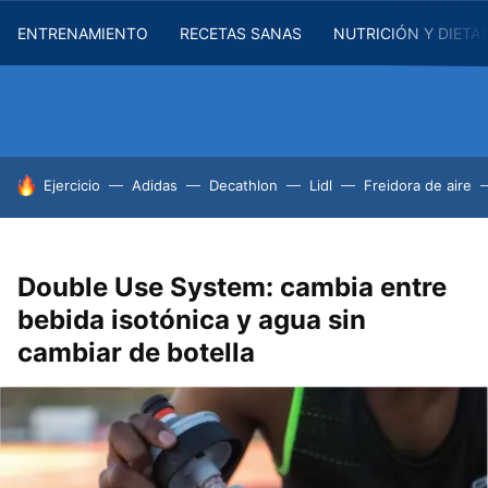
ENTRENAMIENTO
RECETAS SANAS
NUTRICIÓN Y DIETA
HOY SE HABLA DE
Ejercicio
Adidas
Decathlon
Lidl
Freidora de aire
Double Use System: cambia entre
bebida isotónica y agua sin
cambiar de botella