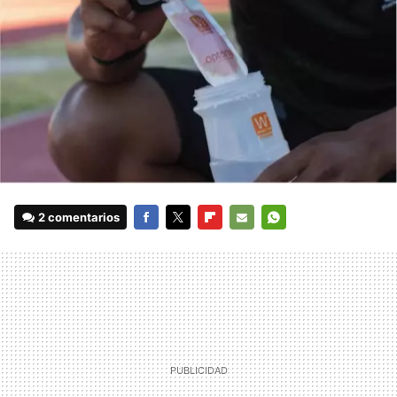
2 comentarios
FACEBOOK
TWITTER
FLIPBOARD
E-
WHATSAPP
MAIL