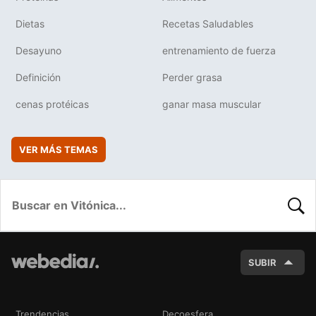
Dietas
Recetas Saludables
Desayuno
entrenamiento de fuerza
Definición
Perder grasa
cenas protéicas
ganar masa muscular
VER MÁS TEMAS
BUSC
SUBIR
Trendencias
Decoesfera