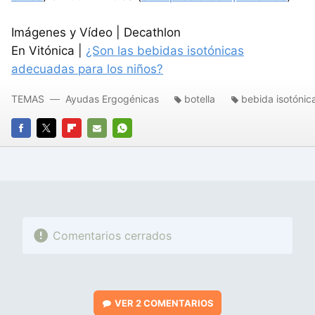
Imágenes y Vídeo | Decathlon
En Vitónica |
¿Son las bebidas isotónicas
adecuadas para los niños?
TEMAS
Ayudas Ergogénicas
botella
bebida isotónic
FACEBOOK
TWITTER
FLIPBOARD
E-
WHATSAPP
MAIL
Comentarios cerrados
VER
2 COMENTARIOS