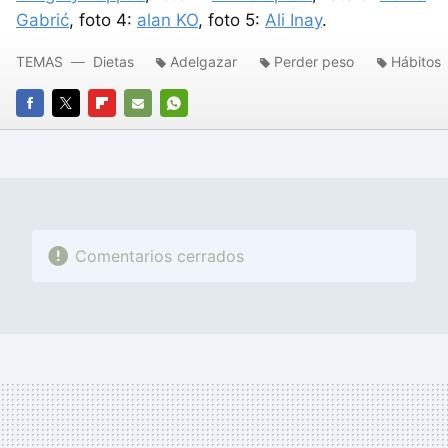
Gabrić
, foto 4:
alan KO
, foto 5:
Ali Inay
.
TEMAS
Dietas
Adelgazar
Perder peso
Hábitos
FACEBOOK
TWITTER
FLIPBOARD
E-
WHATSAPP
MAIL
Comentarios cerrados