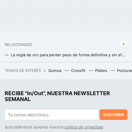
RELACIONADO
La regla de oro para perder peso de forma definitiva y sin efecto rebote, en el nuevo curso
Dieta del café para bajar de peso: en qué consiste y cuál es realmente su efectividad
TEMAS DE INTERÉS
Quinoa
Crossfit
Pilates
Postura
Cinco cosas que los hijos de buenos padres siempre recordarán de su infancia, según la psicología
RECIBE "In/Out", NUESTRA NEWSLETTER
SEMANAL
SUSCRIBIR
Suscribiéndote aceptas nuestra
política de privacidad