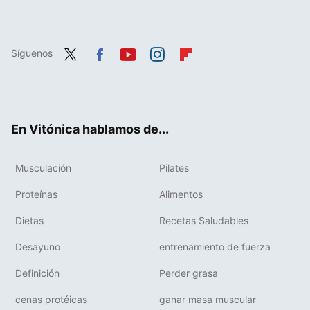
Síguenos
Twit
Fac
You
Inst
Flip
ter
ebo
tub
agr
boa
ok
e
am
rd
En Vitónica hablamos de...
Musculación
Pilates
Proteínas
Alimentos
Dietas
Recetas Saludables
Desayuno
entrenamiento de fuerza
Definición
Perder grasa
cenas protéicas
ganar masa muscular