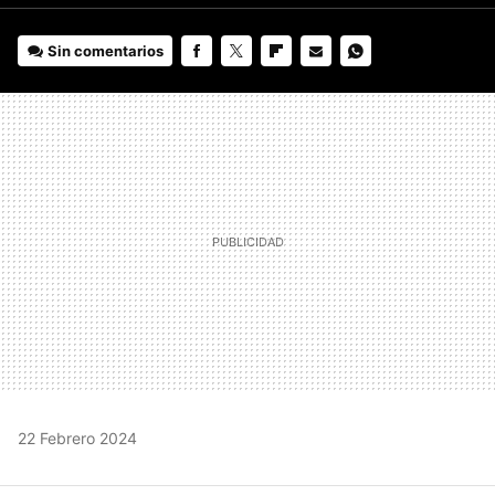
Sin comentarios
FACEBOOK
TWITTER
FLIPBOARD
E-
WHATSAPP
MAIL
22 Febrero 2024