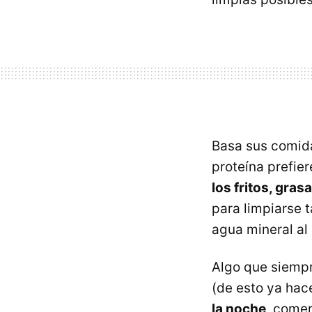
Basa sus comida
proteína prefie
los fritos, gras
para limpiarse 
agua mineral al 
Algo que siempr
(de esto ya hac
la noche
, come