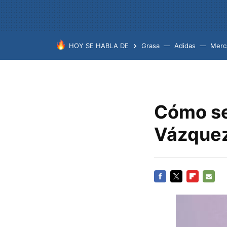
HOY SE HABLA DE
Grasa
Adidas
Merc
Cómo se
Vázquez
FACEBOOK
TWITTER
FLIPBOARD
E-
MAIL