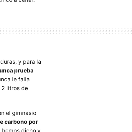
duras, y para la
unca prueba
nca le falla
2 litros de
n el gimnasio
de carbono por
a hemos dicho y