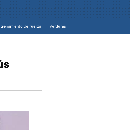
trenamiento de fuerza
Verduras
ús