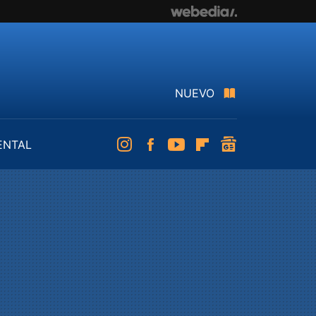
NUEVO
ENTAL
Instagram
Facebook
Youtube
Flipboard
googlenews