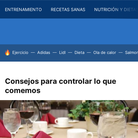
ENTRENAMIENTO
RECETAS SANAS
NUTRICIÓN Y DIETA
HOY SE HABLA DE
Ejercicio
Adidas
Lidl
Dieta
Ola de calor
Salmon
Consejos para controlar lo que
comemos