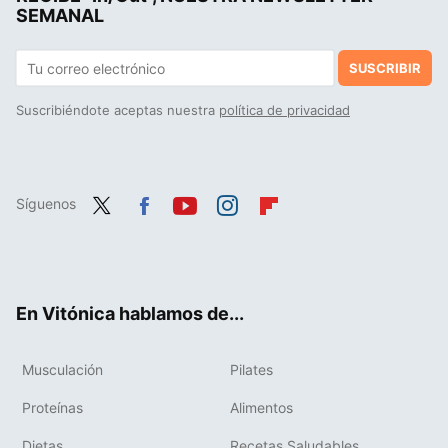
SEMANAL
SUSCRIBIR
Suscribiéndote aceptas nuestra
política de privacidad
Síguenos
Twit
Fac
You
Inst
Flip
ter
ebo
tub
agr
boa
ok
e
am
rd
En Vitónica hablamos de...
Musculación
Pilates
Proteínas
Alimentos
Dietas
Recetas Saludables