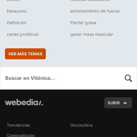
Desayuno
entrenamiento de fuerza
Definición
Perder grasa
cenas protéicas
ganar masa muscular
VER MÁS TEMAS
BUSC
SUBIR
Trendencias
Decoesfera
Compradiccion