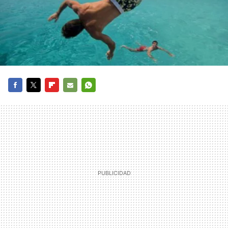
FACEBOOK
TWITTER
FLIPBOARD
E-
WHATSAPP
MAIL