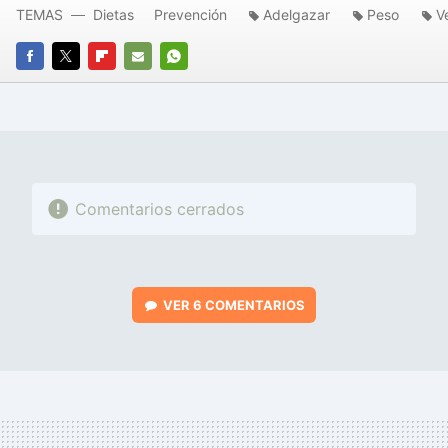
TEMAS
Dietas
Prevención
Adelgazar
Peso
V
FACEBOOK
TWITTER
FLIPBOARD
E-
WHATSAPP
MAIL
Comentarios cerrados
VER
6 COMENTARIOS