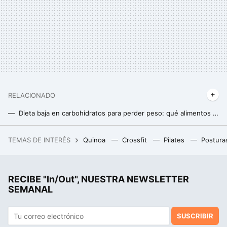
RELACIONADO
Dieta baja en carbohidratos para perder peso: qué alimentos elegir y en qué proporción introducirlos en tus platos
Agua de chía, receta para potenciar tu metabolismo de forma natural
TEMAS DE INTERÉS
Quinoa
Crossfit
Pilates
Postura
La debacle demográfica en Europa, expuesta en este mapa con un invitado engañoso: Mónaco
RECIBE "In/Out", NUESTRA NEWSLETTER
SEMANAL
SUSCRIBIR