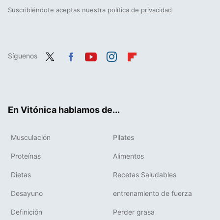
Suscribiéndote aceptas nuestra
política de privacidad
Síguenos
Twit
Fac
You
Inst
Flip
ter
ebo
tub
agr
boa
ok
e
am
rd
En Vitónica hablamos de...
Musculación
Pilates
Proteínas
Alimentos
Dietas
Recetas Saludables
Desayuno
entrenamiento de fuerza
Definición
Perder grasa