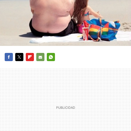
FACEBOOK
TWITTER
FLIPBOARD
E-
WHATSAPP
MAIL