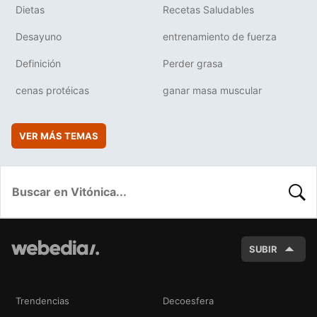
Dietas
Recetas Saludables
Desayuno
entrenamiento de fuerza
Definición
Perder grasa
cenas protéicas
ganar masa muscular
VER MÁS TEMAS
BUSC
SUBIR
Trendencias
Decoesfera