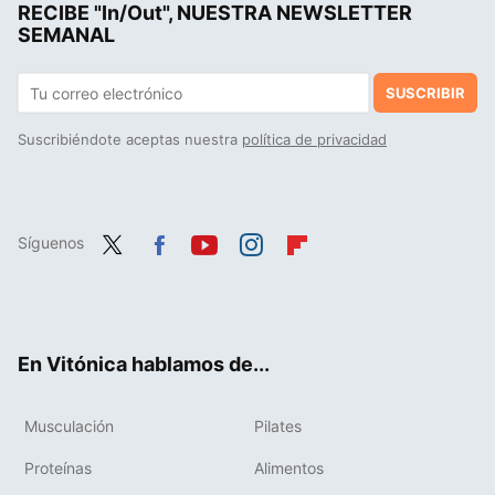
RECIBE "In/Out", NUESTRA NEWSLETTER
SEMANAL
SUSCRIBIR
Suscribiéndote aceptas nuestra
política de privacidad
Síguenos
Twit
Fac
You
Inst
Flip
ter
ebo
tub
agr
boa
ok
e
am
rd
En Vitónica hablamos de...
Musculación
Pilates
Proteínas
Alimentos