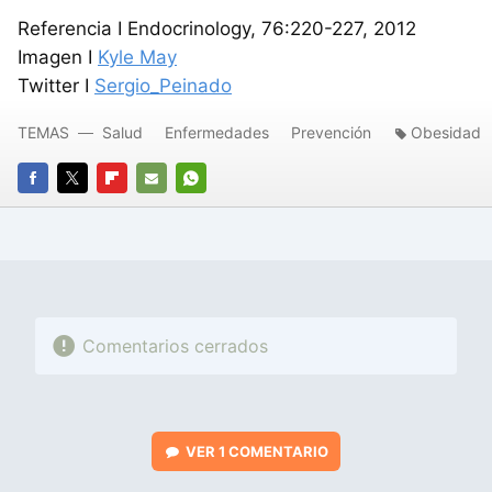
Referencia I Endocrinology, 76:220-227, 2012
Imagen I
Kyle May
Twitter I
Sergio_Peinado
TEMAS
Salud
Enfermedades
Prevención
Obesidad
FACEBOOK
TWITTER
FLIPBOARD
E-
WHATSAPP
MAIL
Comentarios cerrados
VER
1 COMENTARIO