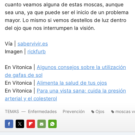
cuanto veamos alguna de estas moscas, aunque
sea una, ya que puede ser el inicio de un problema
mayor. Lo mismo si vemos destellos de luz dentro
del ojo que nos interrumpen la visión.
Vía |
sabervivir.es
Imagen |
rickfurb
En Vitonica |
Algunos consejos sobre la utilización
de gafas de sol
En Vitonica |
Alimenta la salud de tus ojos
En Vitonica |
Para una vista sana: cuida la presión
arterial y el colesterol
TEMAS
Enfermedades
Prevención
Ojos
moscas v
FACEBOOK
TWITTER
FLIPBOARD
E-
WHATSAPP