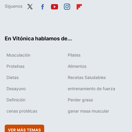
Síguenos
Twit
Fac
You
Inst
Flip
ter
ebo
tub
agr
boa
ok
e
am
rd
En Vitónica hablamos de...
Musculación
Pilates
Proteínas
Alimentos
Dietas
Recetas Saludables
Desayuno
entrenamiento de fuerza
Definición
Perder grasa
cenas protéicas
ganar masa muscular
VER MÁS TEMAS