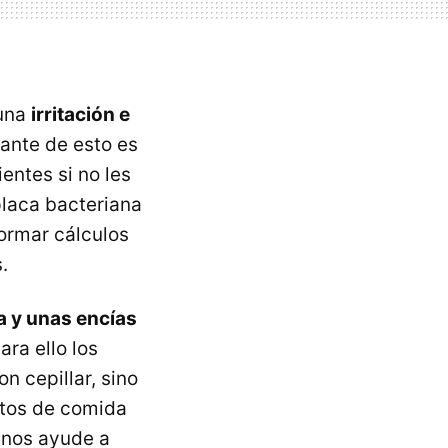
 una
irritación e
ante de esto es
entes si no les
placa bacteriana
formar cálculos
.
a y unas encías
ra ello los
 cepillar, sino
stos de comida
 nos ayude a