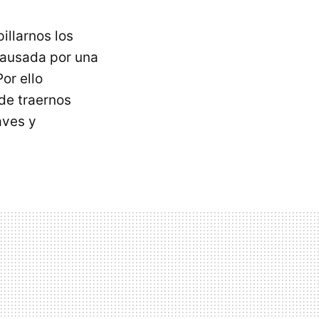
illarnos los
causada por una
Por ello
e traernos
aves y