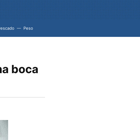
Pescado
Peso
una boca