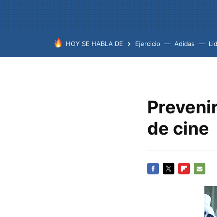
HOY SE HABLA DE
Ejercicio
Adidas
Lid
Prevenir
de cine
FACEBOOK
TWITTER
FLIPBOARD
E-
MAIL