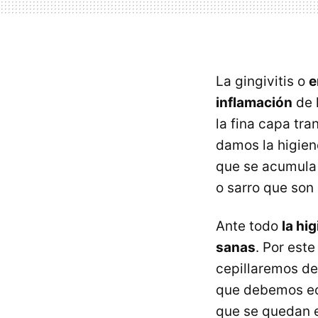
La gingivitis o
e
inflamación
de 
la fina capa tra
damos la higien
que se acumula 
o sarro que son
Ante todo
la hi
sanas
. Por est
cepillaremos de
que debemos ech
que se quedan e