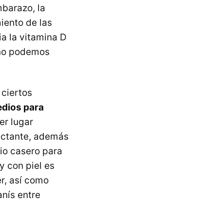
barazo, la
iento de las
ia la vitamina D
 no podemos
 ciertos
dios para
er lugar
ectante, además
dio casero para
y con piel es
r, así como
anís entre