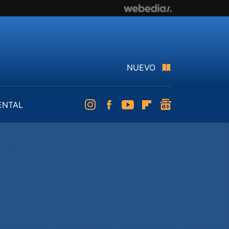
NUEVO
ENTAL
Instagram
Facebook
Youtube
Flipboard
googlenews