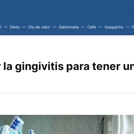
l
Dieta
Ola de calor
Salmonella
Café
Gazpacho
 la gingivitis para tener 