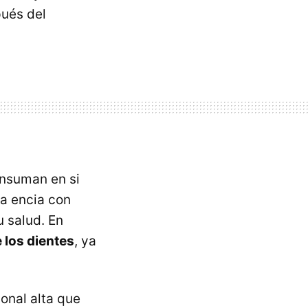
pués del
onsuman en si
a encia con
u salud. En
 los dientes
, ya
onal alta que